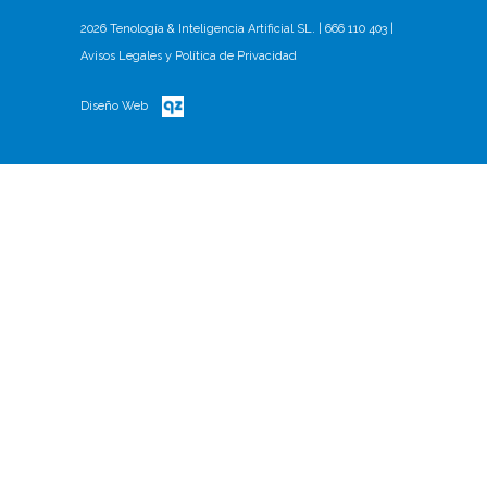
2026 Tenología & Inteligencia Artificial SL. |
666 110 403
|
Avisos Legales
y
Política de Privacidad
Diseño Web