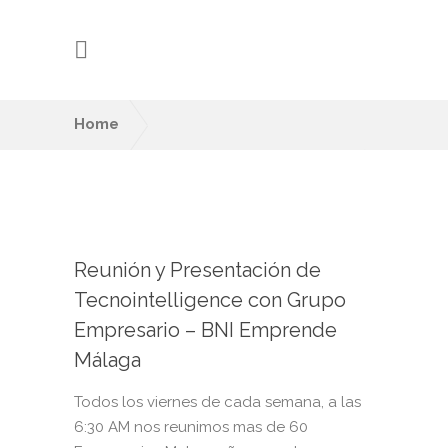
Reunión y
Presentación de
Tecnointelligence
Home
Reunión y Presentación de
con Grupo
Tecnointelligence con Grupo
Empresario – BNI Emprende Málaga
Empresario –
BNI Emprende
Reunión y Presentación de
Tecnointelligence con Grupo
Málaga
Empresario – BNI Emprende
Málaga
Todos los viernes de cada semana, a las
6:30 AM nos reunimos mas de 60