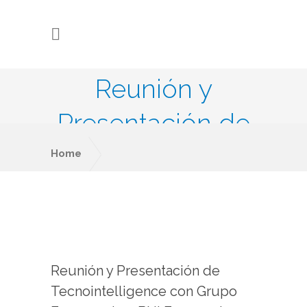
Reunión y
Presentación de
Tecnointelligence
Home
Reunión y Presentación de
con Grupo
Tecnointelligence con Grupo
Empresario – BNI Emprende Málaga
Empresario –
BNI Emprende
Reunión y Presentación de
Málaga
Tecnointelligence con Grupo